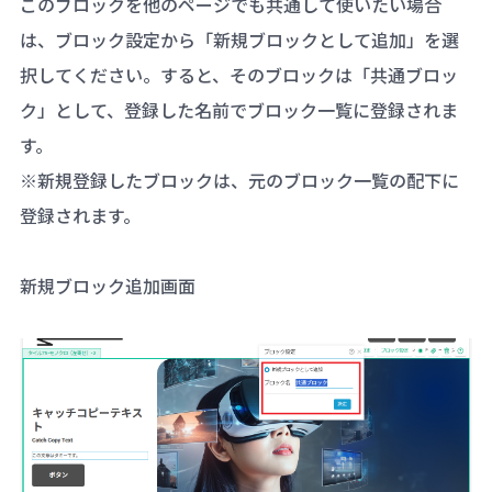
このブロックを他のページでも共通して使いたい場合
は、ブロック設定から「新規ブロックとして追加」を選
択してください。すると、そのブロックは「共通ブロッ
ク」として、登録した名前でブロック一覧に登録されま
す。
※新規登録したブロックは、元のブロック一覧の配下に
登録されます。
新規ブロック追加画面