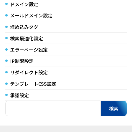
ドメイン設定
メールドメイン設定
埋め込みタグ
検索最適化設定
エラーページ設定
IP制限設定
リダイレクト設定
テンプレートCSS設定
承認設定