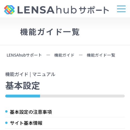
機能ガイド一覧
LENSAhubサポート
機能ガイド
機能ガイド一覧
機能ガイド | マニュアル
基本設定
基本設定の注意事項
サイト基本情報