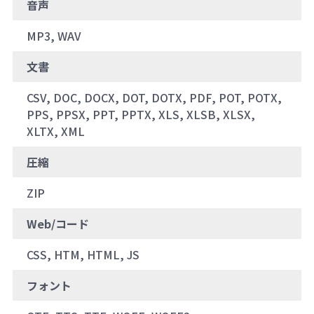
音声
MP3, WAV
文書
CSV, DOC, DOCX, DOT, DOTX, PDF, POT, POTX,
PPS, PPSX, PPT, PPTX, XLS, XLSB, XLSX,
XLTX, XML
圧縮
ZIP
Web/コード
CSS, HTM, HTML, JS
フォント