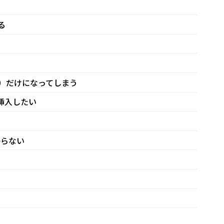
る
字）だけになってしまう
挿入したい
からない